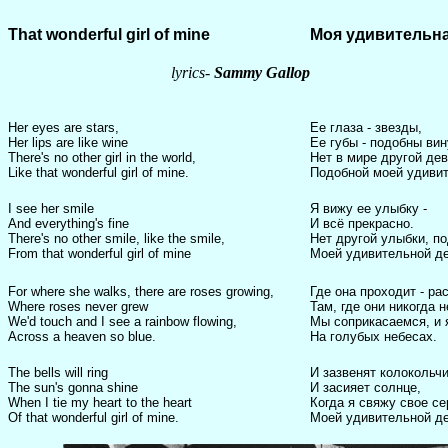
T
hat
w
onderful
g
irl of
m
ine
М
о
я
удивительн
lyrics-
Sammy Gallop
Her eyes are stars,
Ее глаза - звезды,
Her lips are like wine
Ее губы - подобны вин
There's no other girl in the world,
Н
ет в мире другой дев
Like that wonderful girl of mine.
П
одобной моей удивит
I see her smile
Я вижу ее улыбку -
And everything's fine
И
всё прекрасно.
There's no other smile, like the smile,
Н
ет другой улыбки, п
From that wonderful girl of mine
М
оей удивительной де
For where she walks, there are roses growing,
Где она проходит - ра
Where roses never grew
Там, где они никогда н
We'd touch and I see a rainbow flowing,
Мы соприкасаемся, и я
Across a heaven so blue.
Н
а голубых небесах.
The bells will ring
И зазвенят колокольчи
The sun's gonna shine
И
засияет солнце,
When I tie my heart to the heart
К
огда я свяжу свое с
Of that wonderful girl of mine.
М
оей удивительной де